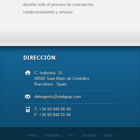
durante todo el proceso de concepción,
condicionamiento y envase.
DIRECCIÓN
C. Industria, 15
08592 Sant Martí de Centelles
Barcelona - Spain
detergents@stelgrup.com
T. +34 93 844 00 40
F. +34 93 844 01 44
Inicio
Empresa
I+D
Servicios
Blog